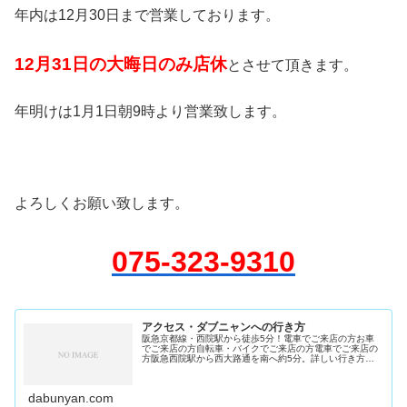
年内は12月30日まで営業しております。
12月31日の大晦日のみ店休
とさせて頂きます。
年明けは1月1日朝9時より営業致します。
よろしくお願い致します。
075-323-9310
アクセス・ダブニャンへの行き方
阪急京都線・西院駅から徒歩5分！電車でご来店の方お車
でご来店の方自転車・バイクでご来店の方電車でご来店の
方阪急西院駅から西大路通を南へ約5分。詳しい行き方
※西改札口から出て下さい。改札を出たら右を向いて交差
点へ。そのまま真っすぐ横断歩道を...
dabunyan.com