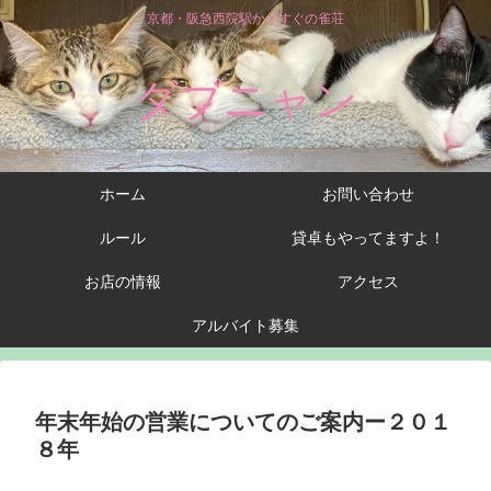
京都・阪急西院駅からすぐの雀荘
ダブニャン
ホーム
お問い合わせ
ルール
貸卓もやってますよ！
お店の情報
アクセス
アルバイト募集
年末年始の営業についてのご案内ー２０１
８年